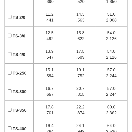
.390
.520
1.850
11.2
14.3
51.0
TS-2/0
.441
.563
2.008
12.5
15.8
54.0
TS-3/0
.492
.622
2.126
13.9
17.5
54.0
TS-4/0
.547
.689
2.126
15.1
19.1
57.0
TS-250
.594
.752
2.244
16.7
20.7
57.0
TS-300
.657
.815
2.244
17.8
22.2
60.0
TS-350
.701
.874
2.362
19.4
24.1
64.0
TS-400
.764
.949
2.520