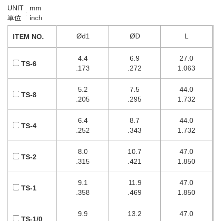
UNIT
mm
:
單位
inch
Ød1
ØD
L
ITEM NO.
4.4
6.9
27.0
TS-6
.173
.272
1.063
5.2
7.5
44.0
TS-8
.205
.295
1.732
6.4
8.7
44.0
TS-4
.252
.343
1.732
8.0
10.7
47.0
TS-2
.315
.421
1.850
9.1
11.9
47.0
TS-1
.358
.469
1.850
9.9
13.2
47.0
TS-1/0