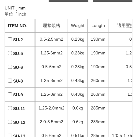
UNIT
mm
:
單位
inch
壓接規格
Weight
Length
適用壓接
ITEM NO.
0.5-2.5mm2
0.23kg
190mm
0.5
SU-2
1.25-6mm2
0.23kg
190mm
1.25,
SU-5
0.5-6mm2
0.23kg
190mm
0.5,1
SU-6
1.25-8mm2
0.43kg
260mm
1.25
SU-8
1.25-8mm2
0.43kg
260mm
1.25
SU-9
1.25-2.0mm2
0.6kg
285mm
1.
SU-11
2.0-5.5mm2
0.6kg
285mm
2
SU-12
0.5-6mm2
0.51kg
285mm
1(0.5-1.75),
SU-13