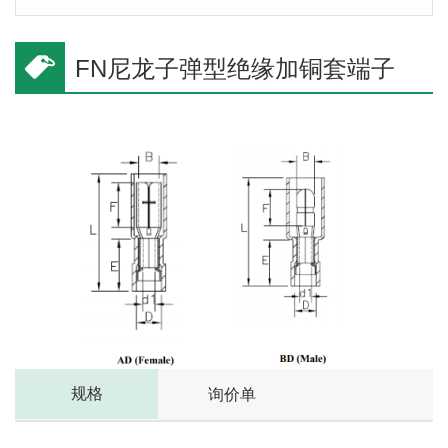
FN尼龙子弹型绝缘加铜套端子
规格
询价单