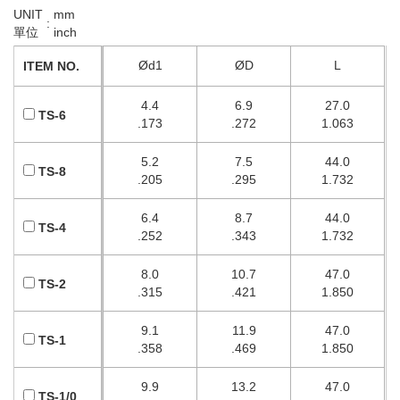
UNIT
mm
:
單位
inch
Ød1
ØD
L
ITEM NO.
4.4
6.9
27.0
TS-6
.173
.272
1.063
5.2
7.5
44.0
TS-8
.205
.295
1.732
6.4
8.7
44.0
TS-4
.252
.343
1.732
8.0
10.7
47.0
TS-2
.315
.421
1.850
9.1
11.9
47.0
TS-1
.358
.469
1.850
9.9
13.2
47.0
TS-1/0