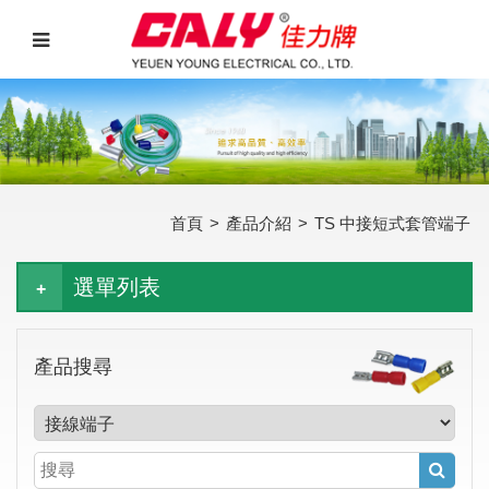
首頁
>
產品介紹
>
TS 中接短式套管端子
選單列表
產品搜尋