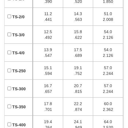
.390
.520
1.850
11.2
14.3
51.0
TS-2/0
.441
.563
2.008
12.5
15.8
54.0
TS-3/0
.492
.622
2.126
13.9
17.5
54.0
TS-4/0
.547
.689
2.126
15.1
19.1
57.0
TS-250
.594
.752
2.244
16.7
20.7
57.0
TS-300
.657
.815
2.244
17.8
22.2
60.0
TS-350
.701
.874
2.362
19.4
24.1
64.0
TS-400
.764
.949
2.520