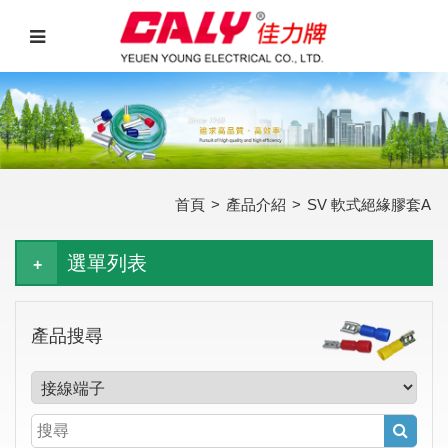
首頁
>
產品介紹
>
SV 軟式絕緣膠套A
選單列表
產品搜尋