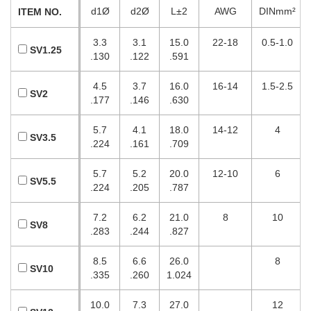
d1Ø
d2Ø
L±2
AWG
DINmm²
ITEM NO.
3.3
3.1
15.0
22-18
0.5-1.0
SV1.25
.130
.122
.591
4.5
3.7
16.0
16-14
1.5-2.5
SV2
.177
.146
.630
5.7
4.1
18.0
14-12
4
SV3.5
.224
.161
.709
5.7
5.2
20.0
12-10
6
SV5.5
.224
.205
.787
7.2
6.2
21.0
8
10
SV8
.283
.244
.827
8.5
6.6
26.0
8
SV10
.335
.260
1.024
10.0
7.3
27.0
12