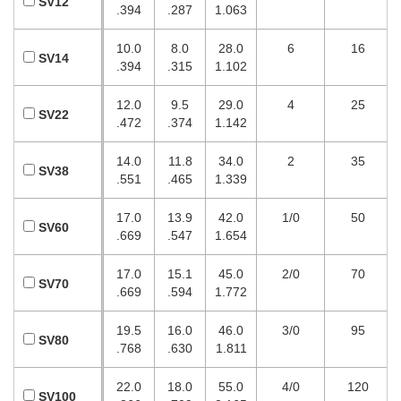
SV12
.394
.287
1.063
10.0
8.0
28.0
6
16
SV14
.394
.315
1.102
12.0
9.5
29.0
4
25
SV22
.472
.374
1.142
14.0
11.8
34.0
2
35
SV38
.551
.465
1.339
17.0
13.9
42.0
1/0
50
SV60
.669
.547
1.654
17.0
15.1
45.0
2/0
70
SV70
.669
.594
1.772
19.5
16.0
46.0
3/0
95
SV80
.768
.630
1.811
22.0
18.0
55.0
4/0
120
SV100