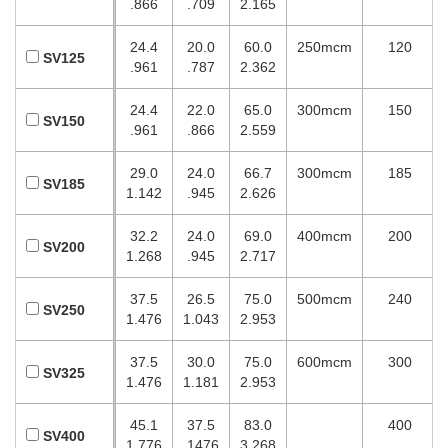
.866
.709
2.165
24.4
20.0
60.0
250mcm
120
SV125
.961
.787
2.362
24.4
22.0
65.0
300mcm
150
SV150
.961
.866
2.559
29.0
24.0
66.7
300mcm
185
SV185
1.142
.945
2.626
32.2
24.0
69.0
400mcm
200
SV200
1.268
.945
2.717
37.5
26.5
75.0
500mcm
240
SV250
1.476
1.043
2.953
37.5
30.0
75.0
600mcm
300
SV325
1.476
1.181
2.953
45.1
37.5
83.0
400
SV400
1.776
.1476
3.268