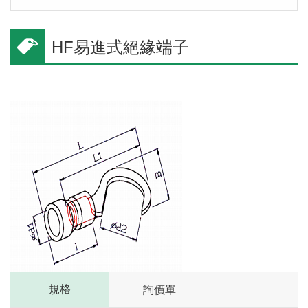
HF易進式絕緣端子
規格
詢價單