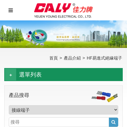
首頁
>
產品介紹
>
HF易進式絕緣端子
選單列表
產品搜尋